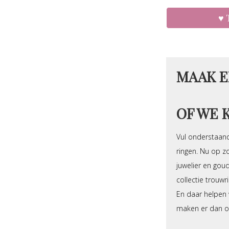
MAAK E
OF WE 
Vul onderstaand
ringen. Nu op zo
juwelier en gou
collectie trouw
En daar helpen w
maken er dan oo