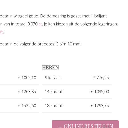
jgbaar in wit/geel goud. De damesring is gezet met 1 briljant
 van in totaal 0.070
ct
. Je kan kiezen uit de volgende legeringen;
rt
.
jgbaar in de volgende breedtes: 3 t/m 10 mm.
HEREN
€ 1005,10
9 karaat
€ 776,25
€ 1263,85
14 karaat
€ 1035,00
€ 1522,60
18 karaat
€ 1293,75