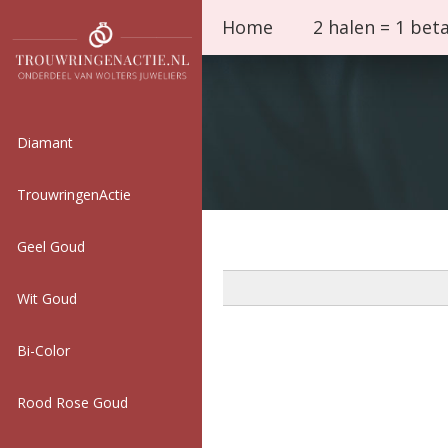
Home
2 halen = 1 bet
Diamant
TrouwringenActie
Geel Goud
Wit Goud
Bi-Color
Rood Rose Goud