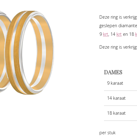
Deze ring is verkri
geslepen diamanten
9
krt
, 14
krt
en 18
k
Deze ring is verkri
DAMES
9 karaat
14 karaat
18 karaat
per stuk