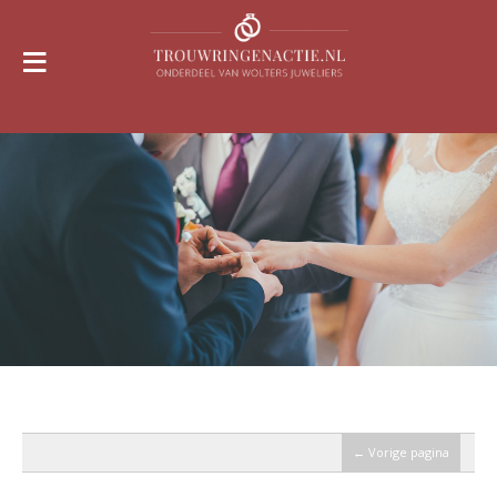
≡
← Vorige pagina