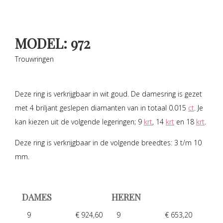
MODEL: 972
Trouwringen
Deze ring is verkrijgbaar in wit goud. De damesring is gezet
met 4 briljant geslepen diamanten van in totaal 0.015
ct
. Je
kan kiezen uit de volgende legeringen; 9
krt
, 14
krt
en 18
krt
.
Deze ring is verkrijgbaar in de volgende breedtes: 3 t/m 10
mm.
DAMES
HEREN
9
€ 924,60
9
€ 653,20