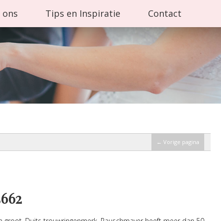
 ons
Tips en Inspiratie
Contact
← Vorige pagina
662
n groot, Duits trouwringenmerk. Rauschmayer heeft meer dan 50