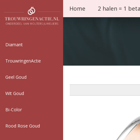
Home
2 halen = 1 bet
Diamant
TrouwringenActie
Geel Goud
Wit Goud
Bi-Color
Rood Rose Goud