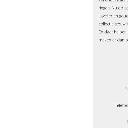
ringen. Nu op zo
juwelier en gou
collectie trouw
En daar helpen w
maken er dan oo
E
Telef