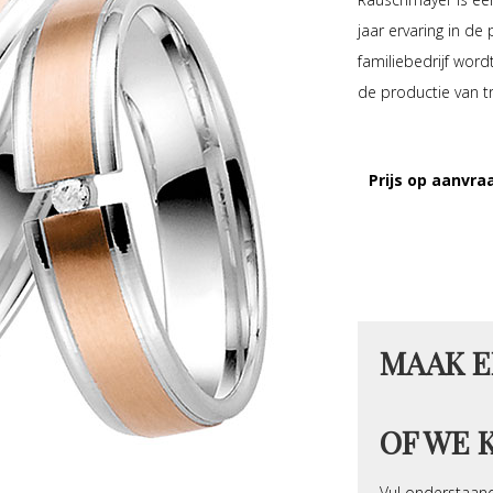
jaar ervaring in de
familiebedrijf wor
de productie van t
Prijs op aanvra
MAAK E
OF WE 
Vul onderstaand